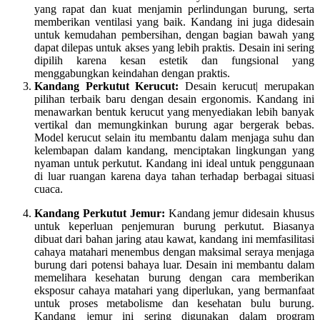
yang rapat dan kuat menjamin perlindungan burung, serta
memberikan ventilasi yang baik. Kandang ini juga didesain
untuk kemudahan pembersihan, dengan bagian bawah yang
dapat dilepas untuk akses yang lebih praktis. Desain ini sering
dipilih karena kesan estetik dan fungsional yang
menggabungkan keindahan dengan praktis.
Kandang Perkutut Kerucut:
Desain kerucut| merupakan
pilihan terbaik baru dengan desain ergonomis. Kandang ini
menawarkan bentuk kerucut yang menyediakan lebih banyak
vertikal dan memungkinkan burung agar bergerak bebas.
Model kerucut selain itu membantu dalam menjaga suhu dan
kelembapan dalam kandang, menciptakan lingkungan yang
nyaman untuk perkutut. Kandang ini ideal untuk penggunaan
di luar ruangan karena daya tahan terhadap berbagai situasi
cuaca.
Kandang Perkutut Jemur:
Kandang jemur didesain khusus
untuk keperluan penjemuran burung perkutut. Biasanya
dibuat dari bahan jaring atau kawat, kandang ini memfasilitasi
cahaya matahari menembus dengan maksimal seraya menjaga
burung dari potensi bahaya luar. Desain ini membantu dalam
memelihara kesehatan burung dengan cara memberikan
eksposur cahaya matahari yang diperlukan, yang bermanfaat
untuk proses metabolisme dan kesehatan bulu burung.
Kandang jemur ini sering digunakan dalam program