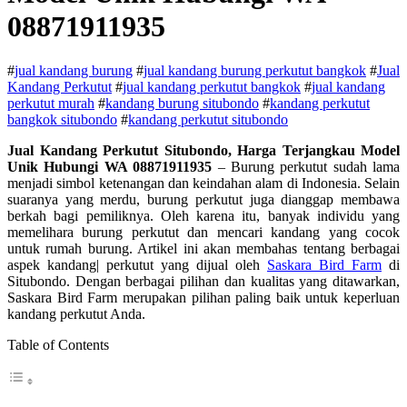
08871911935
#
jual kandang burung
#
jual kandang burung perkutut bangkok
#
Jual
Kandang Perkutut
#
jual kandang perkutut bangkok
#
jual kandang
perkutut murah
#
kandang burung situbondo
#
kandang perkutut
bangkok situbondo
#
kandang perkutut situbondo
Jual Kandang Perkutut Situbondo, Harga Terjangkau Model
Unik Hubungi WA 08871911935
– Burung perkutut sudah lama
menjadi simbol ketenangan dan keindahan alam di Indonesia. Selain
suaranya yang merdu, burung perkutut juga dianggap membawa
berkah bagi pemiliknya. Oleh karena itu, banyak individu yang
memelihara burung perkutut dan mencari kandang yang cocok
untuk rumah burung. Artikel ini akan membahas tentang berbagai
aspek kandang| perkutut yang dijual oleh
Saskara Bird Farm
di
Situbondo. Dengan berbagai pilihan dan kualitas yang ditawarkan,
Saskara Bird Farm merupakan pilihan paling baik untuk keperluan
kandang perkutut Anda.
Table of Contents