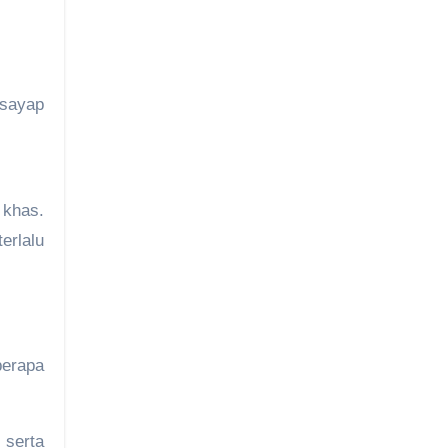
 sayap
 khas.
erlalu
berapa
 serta