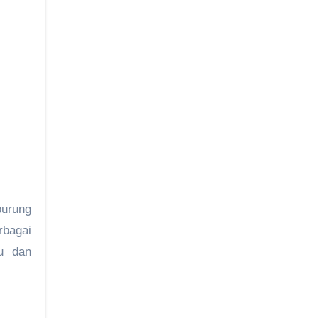
burung
rbagai
u dan