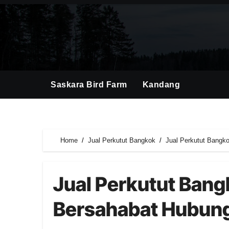
Skip
to
content
Saskara Bird Farm
Kandang
Home
Jual Perkutut Bangkok
Jual Perkutut Bangk
Jual Perkutut Bang
Bersahabat Hubun