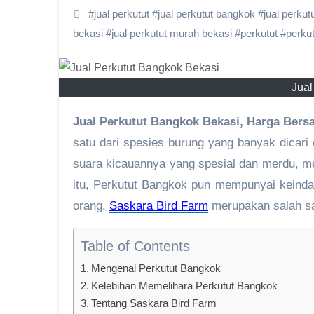
#
jual perkutut
#
jual perkutut bangkok
#
jual perku
bekasi
#
jual perkutut murah bekasi
#
perkutut
#
perku
Jual
Jual Perkutut Bangkok Bekasi, Harga Ber
satu dari spesies burung yang banyak dicari 
suara kicauannya yang spesial dan merdu, 
itu, Perkutut Bangkok pun mempunyai keindah
orang.
Saskara Bird Farm
merupakan salah sat
Table of Contents
Mengenal Perkutut Bangkok
Kelebihan Memelihara Perkutut Bangkok
Tentang Saskara Bird Farm