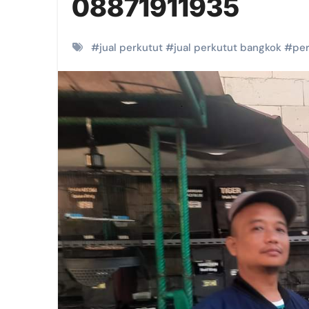
08871911935
#
jual perkutut
#
jual perkutut bangkok
#
per