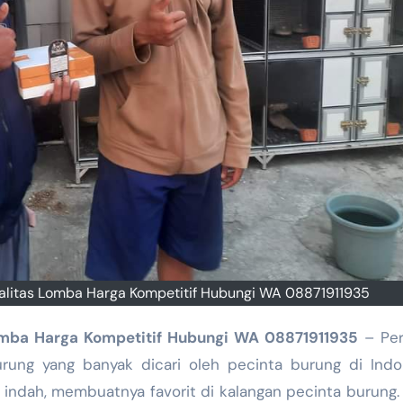
Kualitas Lomba Harga Kompetitif Hubungi WA 08871911935
Lomba Harga Kompetitif Hubungi WA 08871911935
– Per
ung yang banyak dicari oleh pecinta burung di Indon
ta indah, membuatnya favorit di kalangan pecinta burung.