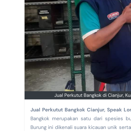
Jual Perkutut Bangkok di Cianjur, 
Jual Perkutut Bangkok Cianjur, Speak 
Bangkok merupakan satu dari spesies bur
Burung ini dikenali suara kicauan unik ser