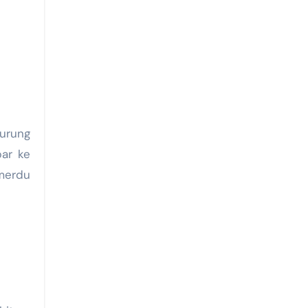
Burung
bar ke
 merdu