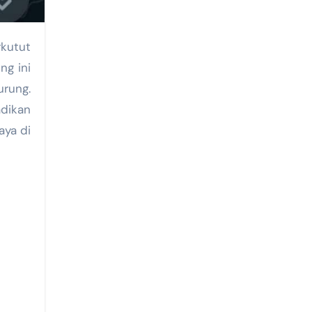
kutut
ng ini
urung.
adikan
aya di