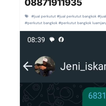
08871911935
#
jual perkutut
#
jual perkutut bangkok
#
jua
#
perkutut bangkok
#
perkutut bangkok luamjan