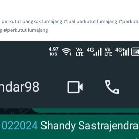
l perkutut bangkok lumajang
#
jual perkutut lumajang
#
perkut
g
#
perkutut lumajang