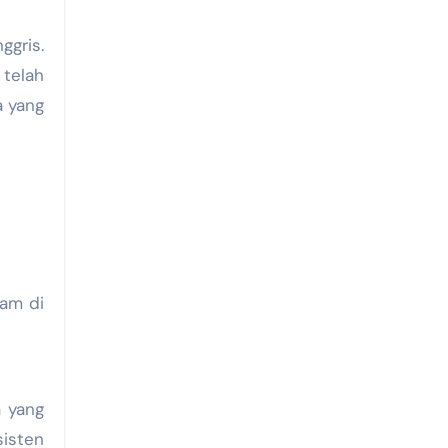
ggris.
telah
a yang
tam di
a yang
sisten