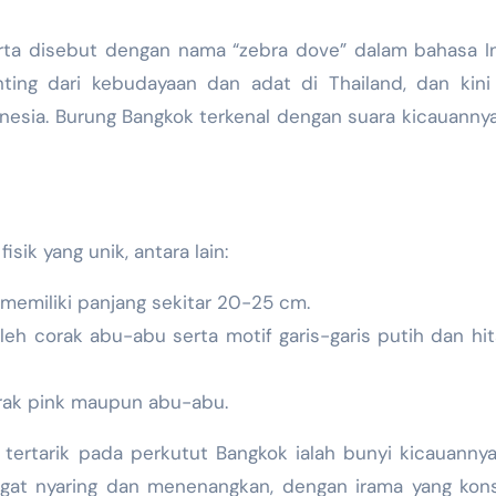
erta disebut dengan nama “zebra dove” dalam bahasa In
ing dari kebudayaan dan adat di Thailand, dan kini 
esia. Burung Bangkok terkenal dengan suara kicauanny
sik yang unik, antara lain:
l memiliki panjang sekitar 20-25 cm.
eh corak abu-abu serta motif garis-garis putih dan hi
orak pink maupun abu-abu.
tertarik pada perkutut Bangkok ialah bunyi kicauanny
angat nyaring dan menenangkan, dengan irama yang kon