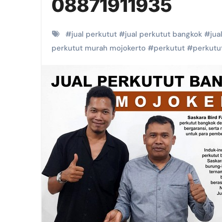
08871911935
#
jual perkutut
#
jual perkutut bangkok
#
jua
perkutut murah mojokerto
#
perkutut
#
perkutu