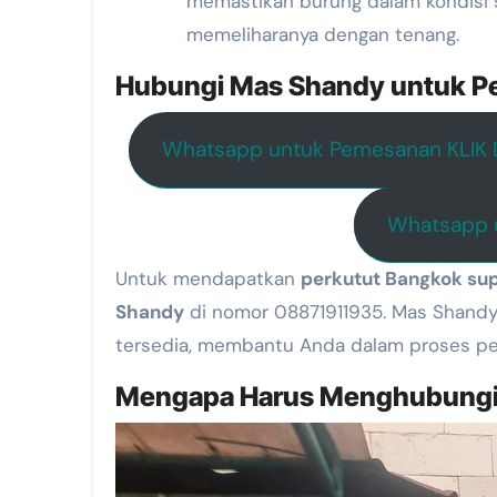
memastikan burung dalam kondisi 
memeliharanya dengan tenang.
Hubungi Mas Shandy untuk P
Whatsapp untuk Pemesanan KLIK D
Whatsapp u
Untuk mendapatkan
perkutut Bangkok su
Shandy
di nomor 08871911935. Mas Shandy
tersedia, membantu Anda dalam proses pemi
Mengapa Harus Menghubungi