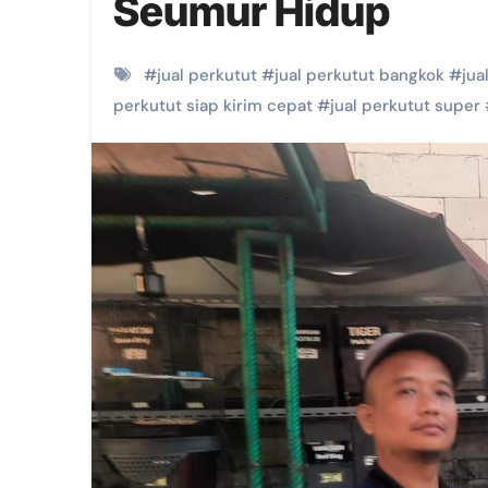
Seumur Hidup
#
jual perkutut
#
jual perkutut bangkok
#
jua
perkutut siap kirim cepat
#
jual perkutut super