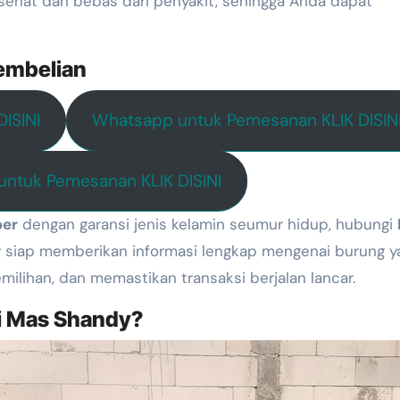
sehat dan bebas dari penyakit, sehingga Anda dapat
embelian
ISINI
Whatsapp untuk Pemesanan KLIK DISIN
ntuk Pemesanan KLIK DISINI
per
dengan garansi jenis kelamin seumur hidup, hubungi
 siap memberikan informasi lengkap mengenai burung y
lihan, dan memastikan transaksi berjalan lancar.
 Mas Shandy?