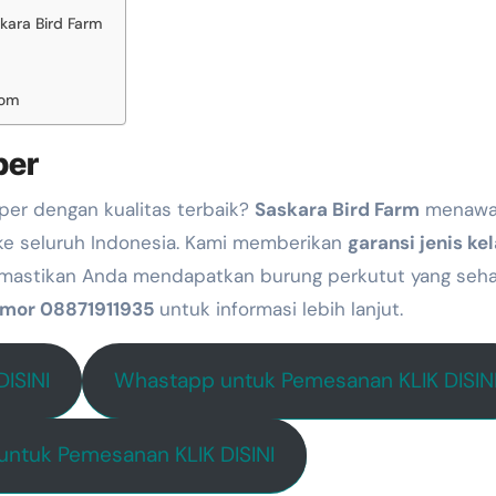
kara Bird Farm
com
per
per dengan kualitas terbaik?
Saskara Bird Farm
menawa
 ke seluruh Indonesia. Kami memberikan
garansi jenis ke
mastikan Anda mendapatkan burung perkutut yang seha
omor 08871911935
untuk informasi lebih lanjut.
ISINI
Whastapp untuk Pemesanan KLIK DISIN
ntuk Pemesanan KLIK DISINI