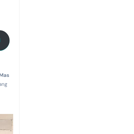
I
Mas
ang