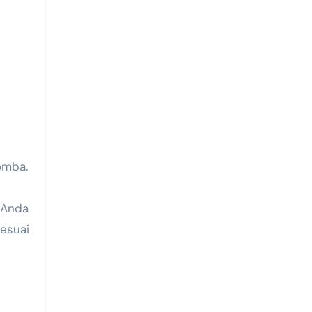
omba.
 Anda
sesuai