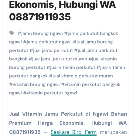
Ekonomis, Hubungi WA
08871911935
#
jamu burung ngawi
#
jamu perkutut bangkok
ngawi
#
jamu perkutut ngawi
#
jual jamu burung
perkutut
#
jual jamu perkutut
#
jual jamu perkutut
bangkok
#
jual jamu perkutut murah
#
jual vitamin
burung perkutut
#
jual vitamin perkutut
#
jual vitamin
perkutut bangkok
#
jual vitamin perkutut murah
#
vitamin burung ngawi
#
vitamin perkutut bangkok
ngawi
#
vitamin perkutut ngawi
Jual Vitamin Jamu Perkutut di Ngawi Bahan
Premium Harga Ekonomis, Hubungi WA
08871911935
–
Saskara Bird Farm
merupakan