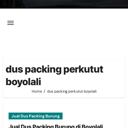
Skip
to
content
dus packing perkutut
boyolali
Home
dus packing perkutut boyolali
Jual Dus Packing Burung
Jual Dus Packing Burung di Boyolali,