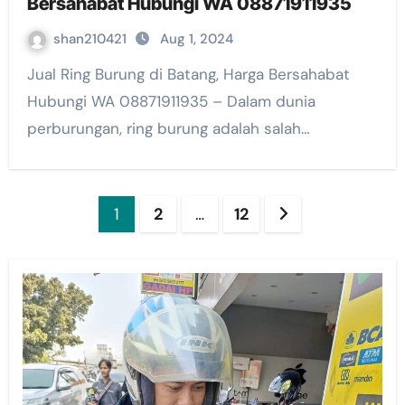
Bersahabat Hubungi WA 08871911935
shan210421
Aug 1, 2024
Jual Ring Burung di Batang, Harga Bersahabat
Hubungi WA 08871911935 – Dalam dunia
perburungan, ring burung adalah salah…
Posts
1
2
…
12
pagination