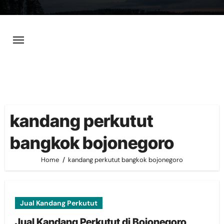
Skip
to
content
kandang perkutut
bangkok bojonegoro
Home
kandang perkutut bangkok bojonegoro
Jual Kandang Perkutut
Jual Kandang Perkutut di Bojonegoro,