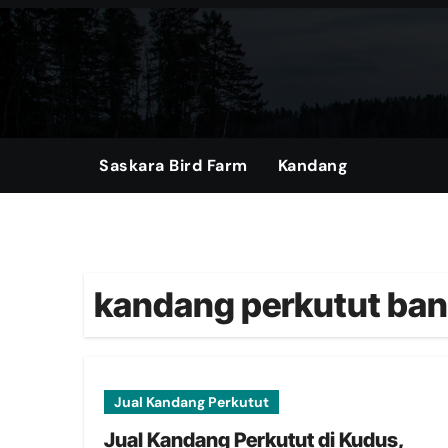
Skip
to
content
Saskara Bird Farm
Kandang
kandang perkutut ba
Jual Kandang Perkutut
Jual Kandang Perkutut di Kudus,