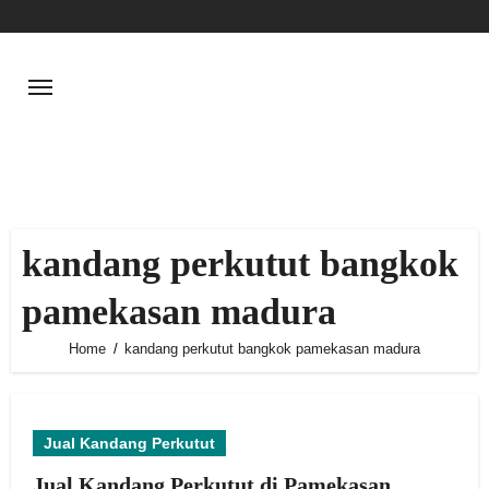
Skip
to
content
kandang perkutut bangkok
pamekasan madura
Home
kandang perkutut bangkok pamekasan madura
Jual Kandang Perkutut
Jual Kandang Perkutut di Pamekasan,