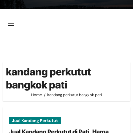
Skip
to
content
kandang perkutut
bangkok pati
Home
kandang perkutut bangkok pati
Jual Kandang Perkutut
Jual Kandang Perkutut di Pati, Harga