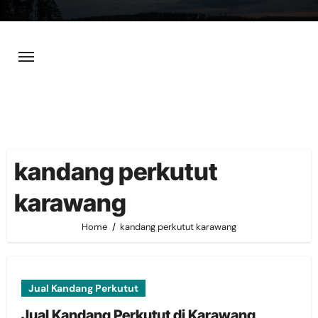
Skip
to
content
kandang perkutut
karawang
Home
kandang perkutut karawang
Jual Kandang Perkutut
Jual Kandang Perkutut di Karawang,