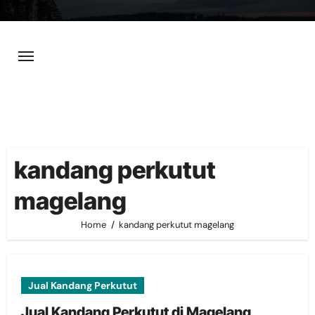
Skip
to
content
kandang perkutut
magelang
Home
kandang perkutut magelang
Jual Kandang Perkutut
Jual Kandang Perkutut di Magelang,