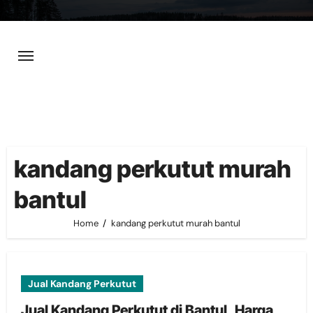
Skip
to
content
kandang perkutut murah
bantul
Home
kandang perkutut murah bantul
Jual Kandang Perkutut
Jual Kandang Perkutut di Bantul, Harga