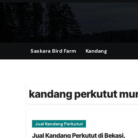
Skip
to
content
Saskara Bird Farm
Kandang
kandang perkutut mur
Jual Kandang Perkutut
Jual Kandang Perkutut di Bekasi,