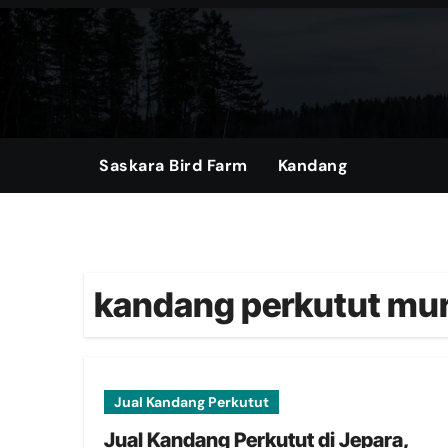
Skip
to
content
Saskara Bird Farm
Kandang
kandang perkutut mur
Jual Kandang Perkutut
Jual Kandang Perkutut di Jepara,