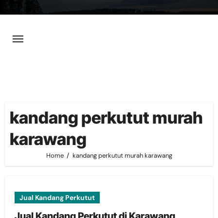
Skip
to
content
kandang perkutut murah
karawang
Home
kandang perkutut murah karawang
Jual Kandang Perkutut
Jual Kandang Perkutut di Karawang,