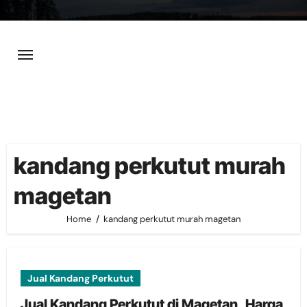
Skip
to
content
kandang perkutut murah
magetan
Home
kandang perkutut murah magetan
Jual Kandang Perkutut
Jual Kandang Perkutut di Magetan, Harga