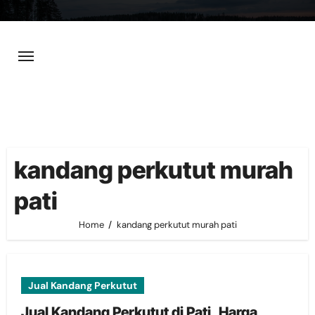
Skip
to
content
kandang perkutut murah
pati
Home
kandang perkutut murah pati
Jual Kandang Perkutut
Jual Kandang Perkutut di Pati, Harga