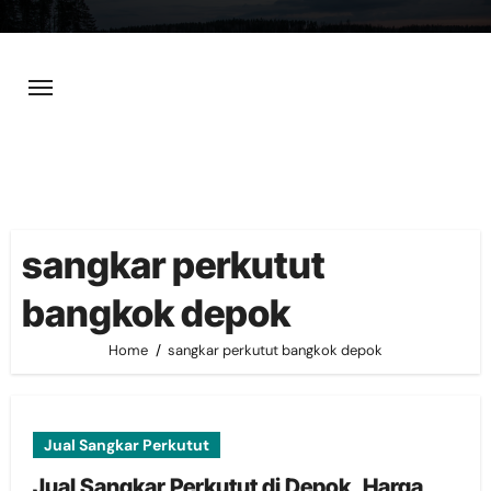
Skip
to
content
sangkar perkutut
bangkok depok
Home
sangkar perkutut bangkok depok
Jual Sangkar Perkutut
Jual Sangkar Perkutut di Depok, Harga