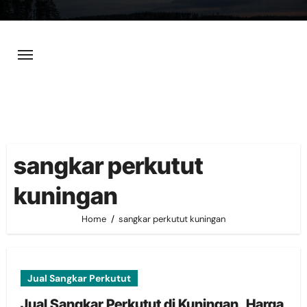
Skip
to
content
sangkar perkutut
kuningan
Home
sangkar perkutut kuningan
Jual Sangkar Perkutut
Jual Sangkar Perkutut di Kuningan, Harga