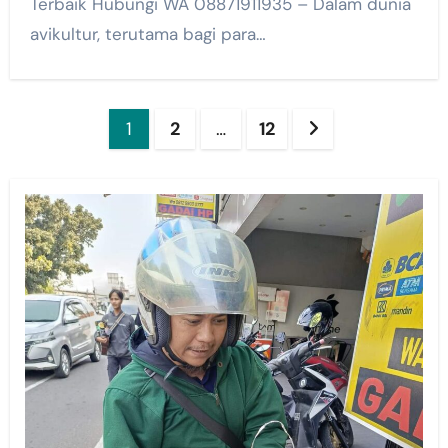
Terbaik Hubungi WA 08871911935 – Dalam dunia
avikultur, terutama bagi para…
Posts
1
2
…
12
pagination