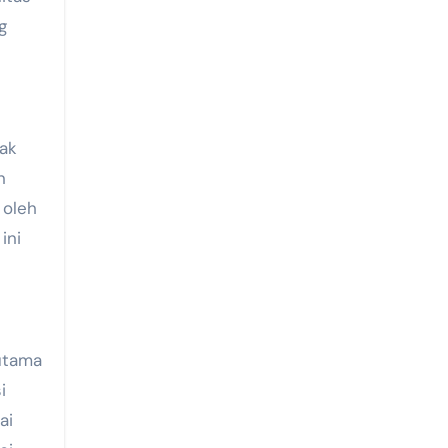
g
ak
n
 oleh
ini
utama
i
ai