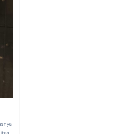
asnya
itas