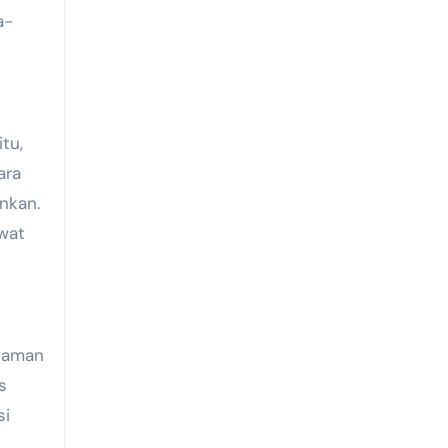
a-
tu,
ara
nkan.
wat
alaman
s
si
t