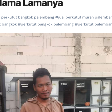
elama Lamanya
l perkutut bangkok palembang
#
jual perkutut murah palemba
t bangkok
#
perkutut bangkok palembang
#
perkutut palemba