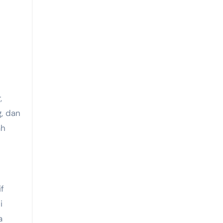
,
g, dan
ah
if
i
a