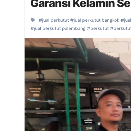
Garansi Kelamin S
#
jual perkutut
#
jual perkutut bangkok
#
jua
#
jual perkutut palembang
#
perkutut
#
perkutu