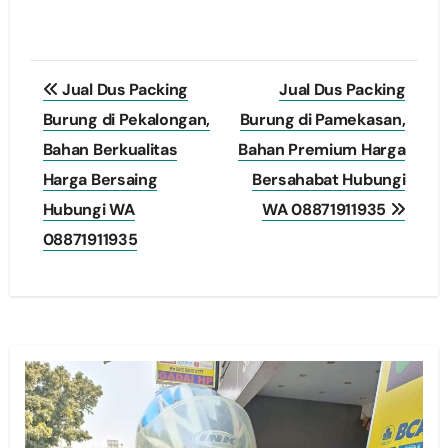
Post
Jual Dus Packing
Jual Dus Packing
navigation
Burung di Pekalongan,
Burung di Pamekasan,
Bahan Berkualitas
Bahan Premium Harga
Harga Bersaing
Bersahabat Hubungi
Hubungi WA
WA 08871911935
08871911935