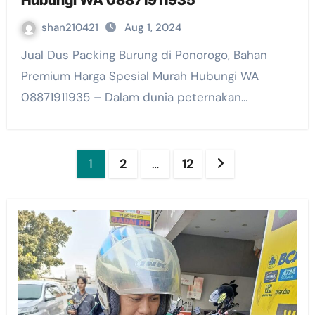
Hubungi WA 08871911935
shan210421
Aug 1, 2024
Jual Dus Packing Burung di Ponorogo, Bahan
Premium Harga Spesial Murah Hubungi WA
08871911935 – Dalam dunia peternakan…
Posts
1
2
…
12
pagination