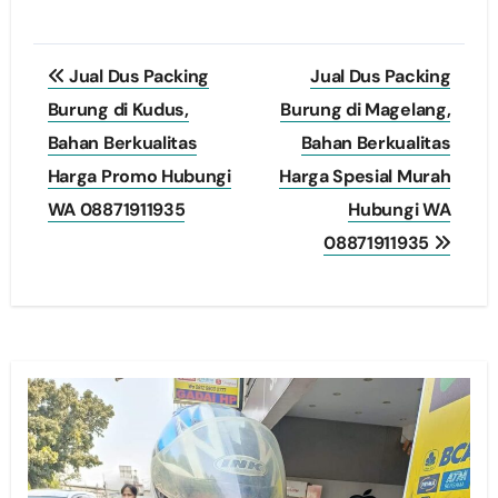
Post
Jual Dus Packing
Jual Dus Packing
navigation
Burung di Kudus,
Burung di Magelang,
Bahan Berkualitas
Bahan Berkualitas
Harga Promo Hubungi
Harga Spesial Murah
WA 08871911935
Hubungi WA
08871911935