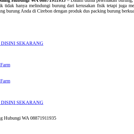
rsaing Hubungi WA 08871911935
– Dalam dunia peternakan burung, 
ik tidak hanya melindungi burung dari kerusakan fisik tetapi juga 
ng burung Anda di Cirebon dengan produk dus packing burung berkuali
DISINI SEKARANG
 Farm
d Farm
DISINI SEKARANG