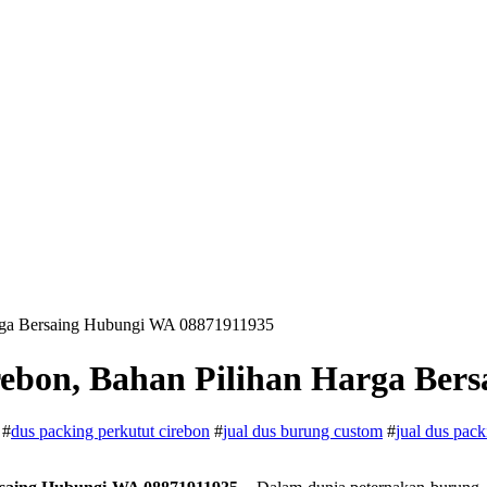
arga Bersaing Hubungi WA 08871911935
rebon, Bahan Pilihan Harga Ber
#
dus packing perkutut cirebon
#
jual dus burung custom
#
jual dus pac