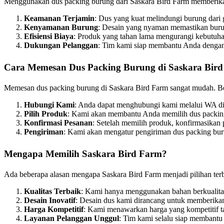
Menggunakan dus packing burung dari Saskara Bird Farm memberikan
Keamanan Terjamin
: Dus yang kuat melindungi burung dari
Kenyamanan Burung
: Desain yang nyaman memastikan burun
Efisiensi Biaya
: Produk yang tahan lama mengurangi kebutuha
Dukungan Pelanggan
: Tim kami siap membantu Anda dengan
Cara Memesan Dus Packing Burung di Saskara Bir
Memesan dus packing burung di Saskara Bird Farm sangat mudah. Be
Hubungi Kami
: Anda dapat menghubungi kami melalui WA d
Pilih Produk
: Kami akan membantu Anda memilih dus packin
Konfirmasi Pesanan
: Setelah memilih produk, konfirmasika
Pengiriman
: Kami akan mengatur pengiriman dus packing bu
Mengapa Memilih Saskara Bird Farm?
Ada beberapa alasan mengapa Saskara Bird Farm menjadi pilihan ter
Kualitas Terbaik
: Kami hanya menggunakan bahan berkualitas
Desain Inovatif
: Desain dus kami dirancang untuk memberik
Harga Kompetitif
: Kami menawarkan harga yang kompetitif t
Layanan Pelanggan Unggul
: Tim kami selalu siap membant