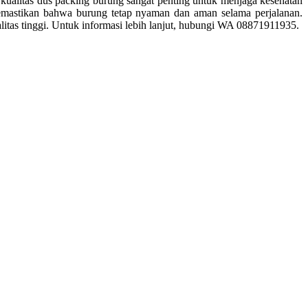
kualitas dus packing burung sangat penting untuk menjaga kesehatan
memastikan bahwa burung tetap nyaman dan aman selama perjalanan.
tas tinggi. Untuk informasi lebih lanjut, hubungi WA 08871911935.