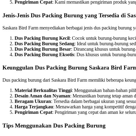
Pengiriman Cepat
: Kami memastikan pengiriman produk yang
Jenis-Jenis Dus Packing Burung yang Tersedia di Sa
Saskara Bird Farm menyediakan berbagai jenis dus packing burung y
Dus Packing Burung Kecil
: Cocok untuk burung-burung kecil 
Dus Packing Burung Sedang
: Ideal untuk burung-burung seda
Dus Packing Burung Besar
: Dirancang khusus untuk burung-
Dus Packing Burung Eksotis
: Dus khusus untuk burung-buru
Keunggulan Dus Packing Burung Saskara Bird Far
Dus packing burung dari Saskara Bird Farm memiliki beberapa keung
Material Berkualitas Tinggi
: Menggunakan bahan-bahan pilih
Desain Aman dan Nyaman
: Memastikan burung tetap aman 
Beragam Ukuran
: Tersedia dalam berbagai ukuran yang sesua
Harga Terjangkau
: Menawarkan harga yang kompetitif dengan
Pengiriman Cepat
: Pengiriman yang cepat dan aman ke selur
Tips Menggunakan Dus Packing Burung