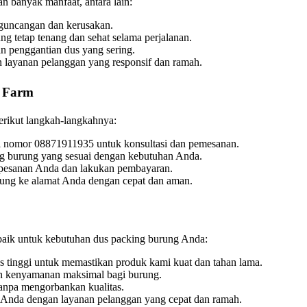
 banyak manfaat, antara lain:
 guncangan dan kerusakan.
g tetap tenang dan sehat selama perjalanan.
n penggantian dus yang sering.
 layanan pelanggan yang responsif dan ramah.
d Farm
rikut langkah-langkahnya:
i nomor 08871911935 untuk konsultasi dan pemesanan.
g burung yang sesuai dengan kebutuhan Anda.
n pesanan Anda dan lakukan pembayaran.
rung ke alamat Anda dengan cepat dan aman.
baik untuk kebutuhan dus packing burung Anda:
 tinggi untuk memastikan produk kami kuat dan tahan lama.
an kenyamanan maksimal bagi burung.
anpa mengorbankan kualitas.
u Anda dengan layanan pelanggan yang cepat dan ramah.