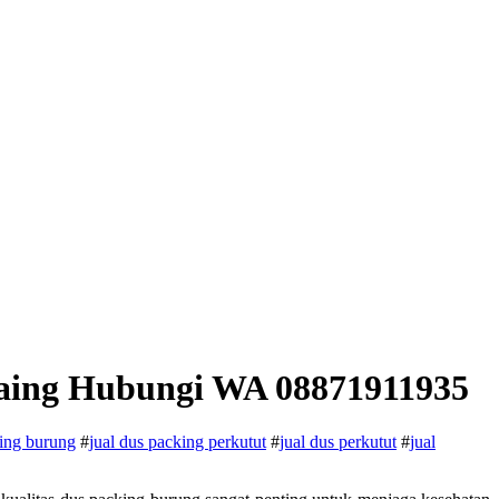
saing Hubungi WA 08871911935
king burung
#
jual dus packing perkutut
#
jual dus perkutut
#
jual