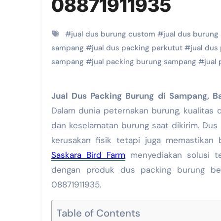
08871911935
#
jual dus burung custom
#
jual dus burun
sampang
#
jual dus packing perkutut
#
jual dus
sampang
#
jual packing burung sampang
#
jual
Jual Dus Packing Burung di Sampang, 
Dalam dunia peternakan burung, kualitas
dan keselamatan burung saat dikirim. Dus 
kerusakan fisik tetapi juga memastika
Saskara Bird Farm
menyediakan solusi t
dengan produk dus packing burung berku
08871911935.
Table of Contents