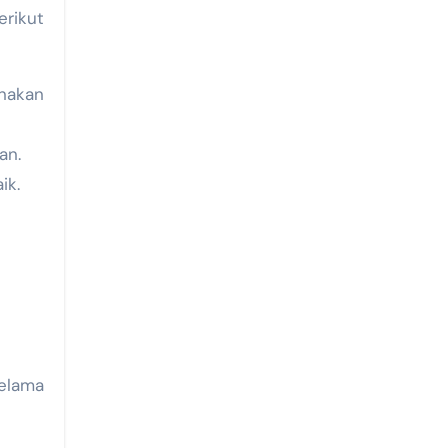
rikut
unakan
an.
ik.
elama