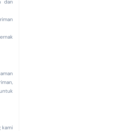
n dan
riman
ernak
alaman
riman,
 untuk
g kami