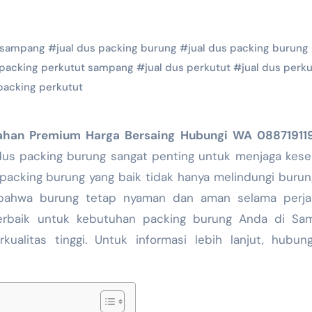
g sampang
#
jual dus packing burung
#
jual dus packing burung
 packing perkutut sampang
#
jual dus perkutut
#
jual dus perk
 packing perkutut
Bahan Premium Harga Bersaing Hubungi WA 08871911
 dus packing burung sangat penting untuk menjaga kes
packing burung yang baik tidak hanya melindungi burun
n bahwa burung tetap nyaman dan aman selama perjal
erbaik untuk kebutuhan packing burung Anda di Sa
alitas tinggi. Untuk informasi lebih lanjut, hubun