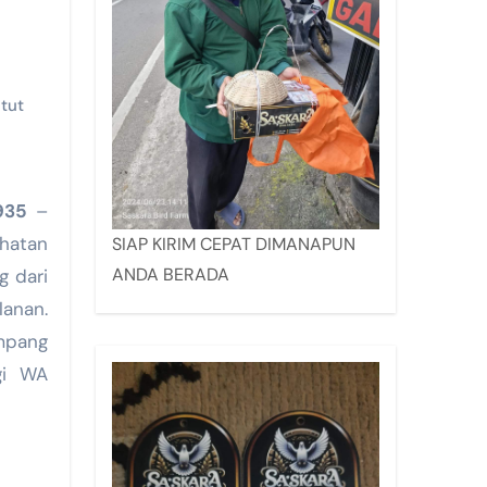
utut
935
–
ehatan
SIAP KIRIM CEPAT DIMANAPUN
ANDA BERADA
g dari
anan.
mpang
gi WA