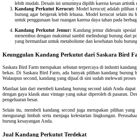
lebih mudah. Desain ini umumnya dipilih karena kesan artisti
Kandang Perkutut Kerucut:
Model kerucut| adalah pilihan 
burung agar bergerak lebih leluasa. Model kerucut selain i
untuk penggunaan luar ruangan karena daya tahan pada berbaga
Kandang Perkutut Jemur:
Kandang jemur didesain spesial 
menembus dengan maksimal sambil melindungi burung dari pote
yang bermanfaat untuk metabolisme dan kesehatan bulu burung
Keunggulan Kandang Perkutut dari Saskara Bird F
Saskara Bird Farm merupakan sebutan terpercaya di industri kandan
bekas. Di Saskara Bird Farm, ada banyak pilihan kandang burung 
Walaupun second, kandang yang dijual di sini sudah melewati proses
Manfaat lain dari membeli kandang burung second ialah Anda dapat 
dengan gaya klasik atau vintage yang sukar diperoleh di pasaran. 
pengeluaran besar.
Selain itu, membeli kandang second juga merupakan pilihan yang
mengurangi limbah serta menjaga kelestarian lingkungan. Perusah
burung kesayangan Anda.
Jual Kandang Perkutut Terdekat