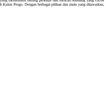
u yang memelihara burung perkutut dan mencari kandang yang cocok
i Kulon Progo. Dengan berbagai pilihan dan mutu yang ditawarkan,