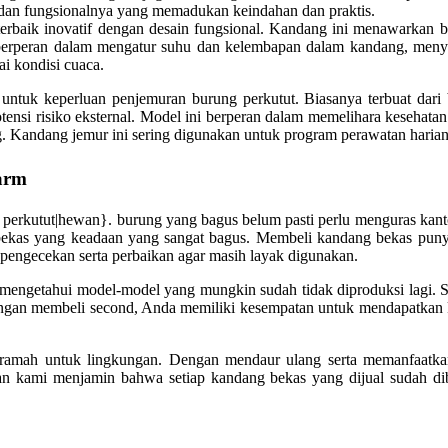
k dan fungsionalnya yang memadukan keindahan dan praktis.
terbaik inovatif dengan desain fungsional. Kandang ini menawarkan 
tu berperan dalam mengatur suhu dan kelembapan dalam kandang, men
i kondisi cuaca.
untuk keperluan penjemuran burung perkutut. Biasanya terbuat dari
nsi risiko eksternal. Model ini berperan dalam memelihara kesehata
. Kandang jemur ini sering digunakan untuk program perawatan haria
arm
g perkutut|hewan}. burung yang bagus belum pasti perlu menguras ka
bekas yang keadaan yang sangat bagus. Membeli kandang bekas punya 
 pengecekan serta perbaikan agar masih layak digunakan.
mengetahui model-model yang mungkin sudah tidak diproduksi lagi. Se
Dengan membeli second, Anda memiliki kesempatan untuk mendapatkan k
 ramah untuk lingkungan. Dengan mendaur ulang serta memanfaatka
aan kami menjamin bahwa setiap kandang bekas yang dijual sudah dib