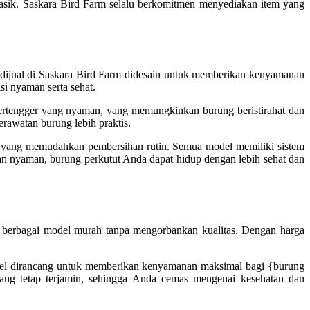
asik. Saskara Bird Farm selalu berkomitmen menyediakan item yang
dijual di Saskara Bird Farm didesain untuk memberikan kenyamanan
si nyaman serta sehat.
ertengger yang nyaman, yang memungkinkan burung beristirahat dan
rawatan burung lebih praktis.
n yang memudahkan pembersihan rutin. Semua model memiliki sistem
n nyaman, burung perkutut Anda dapat hidup dengan lebih sehat dan
n berbagai model murah tanpa mengorbankan kualitas. Dengan harga
odel dirancang untuk memberikan kenyamanan maksimal bagi {burung
dang tetap terjamin, sehingga Anda cemas mengenai kesehatan dan