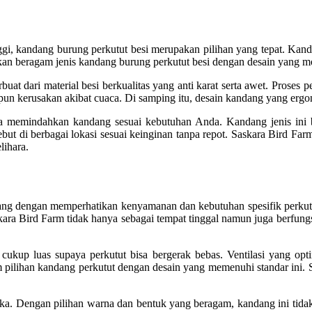
gi, kandang burung perkutut besi merupakan pilihan yang tepat. Kand
kan beragam jenis kandang burung perkutut besi dengan desain yang m
buat dari material besi berkualitas yang anti karat serta awet. Prose
pun kerusakan akibat cuaca. Di samping itu, desain kandang yang er
 memindahkan kandang sesuai kebutuhan Anda. Kandang jenis ini bi
t di berbagai lokasi sesuai keinginan tanpa repot. Saskara Bird Far
lihara.
g dengan memperhatikan kenyamanan dan kebutuhan spesifik perkutut.
askara Bird Farm tidak hanya sebagai tempat tinggal namun juga berfun
up luas supaya perkutut bisa bergerak bebas. Ventilasi yang optim
ilihan kandang perkutut dengan desain yang memenuhi standar ini. Sel
a. Dengan pilihan warna dan bentuk yang beragam, kandang ini tidak h