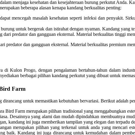
dalam menjaga kesehatan dan kesejahteraan burung perkutut Anda. Ka
merupakan beberapa alasan kenapa kandang berkualitas penting:
dapat mencegah masalah kesehatan seperti infeksi dan penyakit. Sirku
rung untuk bergerak dan istirahat dengan nyaman. Kandang yang terla
ari predator dan gangguan eksternal. Material berkualitas tinggi me
i predator dan gangguan eksternal. Material berkualitas premium mem
 di Kulon Progo, dengan pengalaman bertahun-tahun dalam industri
enyediakan berbagai pilihan kandang perkutut yang dibuat untuk mema
 Bird Farm
 dirancang untuk memastikan kebutuhan bervariasi. Berikut adalah pe
ra Bird Farm merupakan pilihan tradisional yang menggabungkan estet
r biasa. Desainnya yang alami dan mudah dipindahkan membuatnya mu
gan, kandang ini juga memberikan tampilan yang elegan dan terpadu d
gan merupakan pilihan yang terkenal untuk anda yang mencari esteti
ang baik. Kandang ini juga dirancang untuk kemudahan dalam pember