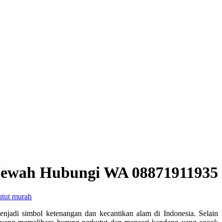
 Mewah Hubungi WA 08871911935
utut murah
njadi simbol ketenangan dan kecantikan alam di Indonesia. Selain