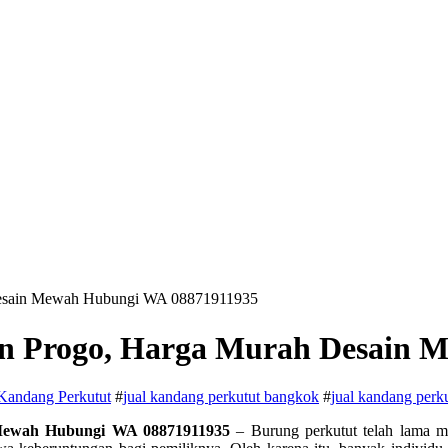
 Desain Mewah Hubungi WA 08871911935
on Progo, Harga Murah Desain
 Kandang Perkutut
#
jual kandang perkutut bangkok
#
jual kandang perk
 Mewah Hubungi WA 08871911935
– Burung perkutut telah lama me