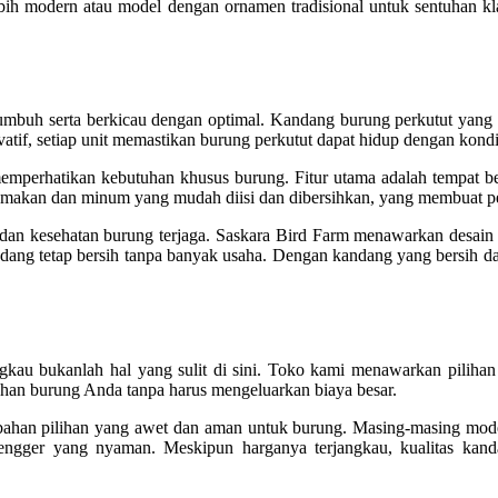
bih modern atau model dengan ornamen tradisional untuk sentuhan kl
mbuh serta berkicau dengan optimal. Kandang burung perkutut yang 
vatif, setiap unit memastikan burung perkutut dapat hidup dengan kondi
emperhatikan kebutuhan khusus burung. Fitur utama adalah tempat b
tas makan dan minum yang mudah diisi dan dibersihkan, yang membuat pe
 dan kesehatan burung terjaga. Saskara Bird Farm menawarkan desai
dang tetap bersih tanpa banyak usaha. Dengan kandang yang bersih da
gkau bukanlah hal yang sulit di sini. Toko kami menawarkan piliha
han burung Anda tanpa harus mengeluarkan biaya besar.
an-bahan pilihan yang awet dan aman untuk burung. Masing-masing m
ertengger yang nyaman. Meskipun harganya terjangkau, kualitas kan