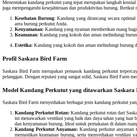
Menentukan kandang perkutut yang tepat merupakan langkah krusial 
juga mempengaruhi kesejahteraan dan produktivitas burung. Berikut 
Kesehatan Burung
: Kandang yang dirancang secara optimal 
area burung perkutut Anda.
Kenyamanan
: Kandang yang nyaman memberikan ruang bagi bu
Keamanan
: Kandang yang kokoh dan aman melindungi burung d
Estetika
: Kandang yang kokoh dan aman melindungi burung dar
Profil Saskara Bird Farm
Saskara Bird Farm merupakan pemasok kandang perkutut terpercaya
pelanggan. Dengan reputasi yang sangat solid, Saskara Bird Farm m
Model Kandang Perkutut yang ditawarkan Saskara
Saskara Bird Farm menyediakan berbagai jenis kandang perkutut yang
Kandang Perkutut Rotan:
Kandang perkutut rotan dari Saska
ini menawarkan ventilasi yang baik dan daya tahan yang lua
dan kenyamanan burung. Ideal untuk pemakaian di dalam ruan
Kandang Perkutut Anyaman:
Kandang perkutut anyaman tan
memastikan keamanan burung, serta menyediakan ventilasi y