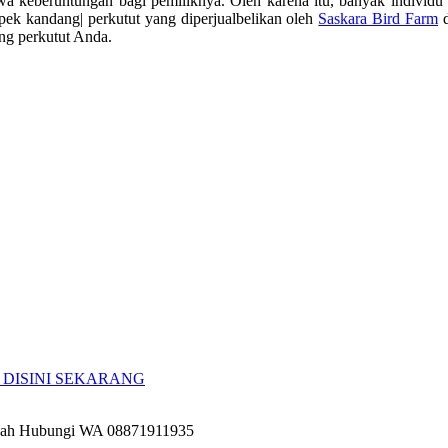
wa keberuntungan bagi pemiliknya. Oleh karena itu, banyak individ
pek kandang| perkutut yang diperjualbelikan oleh
Saskara Bird Farm
d
ng perkutut Anda.
DISINI SEKARANG