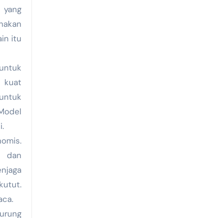
a yang
nakan
in itu
untuk
n kuat
 untuk
 Model
.
nomis.
l dan
njaga
utut.
aca.
urung