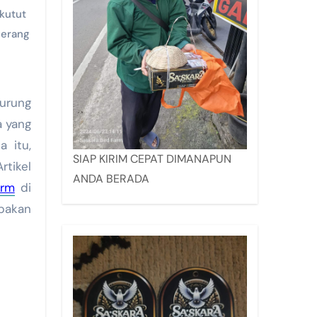
kutut
gerang
urung
a yang
 itu,
SIAP KIRIM CEPAT DIMANAPUN
rtikel
ANDA BERADA
arm
di
upakan