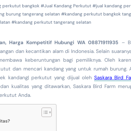
g perkutut bangkok
#
Jual Kandang Perkutut
#
jual kandang per
ng burung tangerang selatan
#
kandang perkutut bangkok tan
latan
#
kandang perkutut tangerang selatan
tan, Harga Kompetitif Hubungi WA 08871911935
– B
ngan dan kecantikan alam di Indonesia. Selain suarany
membawa keberuntungan bagi pemiliknya. Oleh karena
kutut dan mencari kandang yang untuk rumah burung. A
ek kandang| perkutut yang dijual oleh
Saskara Bird F
 dan kualitas yang ditawarkan, Saskara Bird Farm mer
erkutut Anda.
itas?