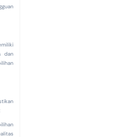
gguan
iliki
s dan
lihan
tikan
:
ilihan
alitas