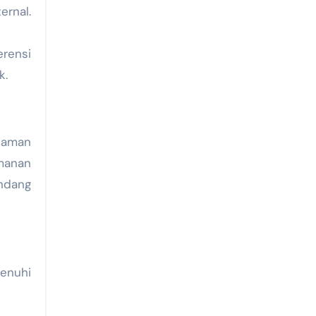
ernal.
rensi
k.
alaman
amanan
ndang
enuhi