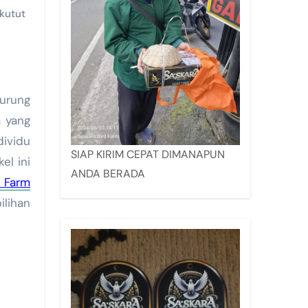
kutut
urung
a yang
dividu
SIAP KIRIM CEPAT DIMANAPUN
el ini
ANDA BERADA
d Farm
ilihan