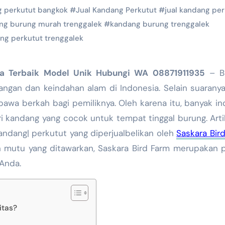
g perkutut bangkok
#
Jual Kandang Perkutut
#
jual kandang per
ng burung murah trenggalek
#
kandang burung trenggalek
ng perkutut trenggalek
rga Terbaik Model Unik Hubungi WA 08871911935
– B
angan dan keindahan alam di Indonesia. Selain suarany
awa berkah bagi pemiliknya. Oleh karena itu, banyak in
kandang yang cocok untuk tempat tinggal burung. Artik
dang| perkutut yang diperjualbelikan oleh
Saskara Bir
n mutu yang ditawarkan, Saskara Bird Farm merupakan p
 Anda.
itas?