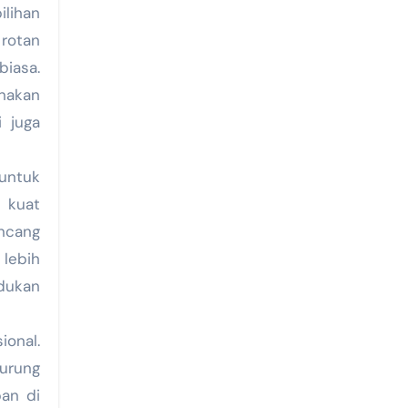
lihan
 rotan
biasa.
nakan
 juga
 untuk
 kuat
ancang
lebih
dukan
ional.
burung
pan di