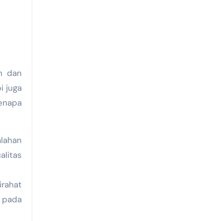
n dan
i juga
enapa
lahan
alitas
irahat
 pada