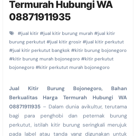
Termurah Hubungi WA
08871911935
#
jual kitir
#
jual kitir burung murah
#
jual kitir
burung perkutut
#
jual kitir grosir
#
jual kitir perkutut
#
jual kitir perkutut bangkok
#
kitir burung bojonegoro
#
kitir burung murah bojonegoro
#
kitir perkutut
bojonegoro
#
kitir perkutut murah bojonegoro
Jual Kitir Burung Bojonegoro, Bahan
Berkualitas Harga Termurah Hubungi WA
08871911935
– Dalam dunia avikultur, terutama
bagi para penghobi dan peternak burung
perkutut, istilah kitir burung seringkali merujuk
pada label atau tanda yang digunakan untuk