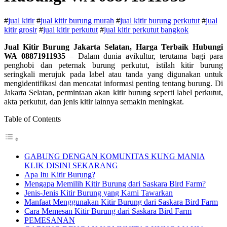
#
jual kitir
#
jual kitir burung murah
#
jual kitir burung perkutut
#
jual
kitir grosir
#
jual kitir perkutut
#
jual kitir perkutut bangkok
Jual Kitir Burung Jakarta Selatan, Harga Terbaik Hubungi
WA 08871911935
– Dalam dunia avikultur, terutama bagi para
penghobi dan peternak burung perkutut, istilah kitir burung
seringkali merujuk pada label atau tanda yang digunakan untuk
mengidentifikasi dan mencatat informasi penting tentang burung. Di
Jakarta Selatan, permintaan akan kitir burung seperti label perkutut,
akta perkutut, dan jenis kitir lainnya semakin meningkat.
Table of Contents
GABUNG DENGAN KOMUNITAS KUNG MANIA
KLIK DISINI SEKARANG
Apa Itu Kitir Burung?
Mengapa Memilih Kitir Burung dari Saskara Bird Farm?
Jenis-Jenis Kitir Burung yang Kami Tawarkan
Manfaat Menggunakan Kitir Burung dari Saskara Bird Farm
Cara Memesan Kitir Burung dari Saskara Bird Farm
PEMESANAN