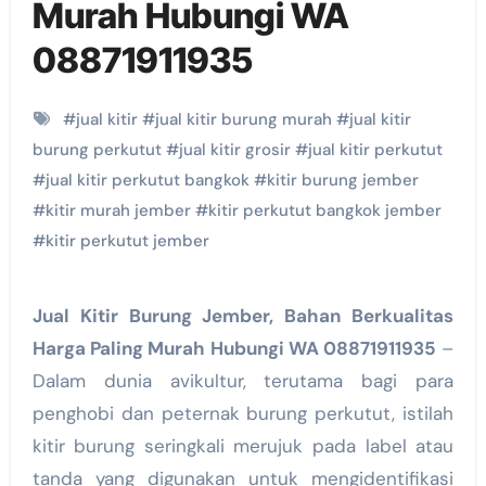
Murah Hubungi WA
08871911935
#
jual kitir
#
jual kitir burung murah
#
jual kitir
burung perkutut
#
jual kitir grosir
#
jual kitir perkutut
#
jual kitir perkutut bangkok
#
kitir burung jember
#
kitir murah jember
#
kitir perkutut bangkok jember
#
kitir perkutut jember
Jual Kitir Burung Jember, Bahan Berkualitas
Harga Paling Murah Hubungi WA 08871911935
–
Dalam dunia avikultur, terutama bagi para
penghobi dan peternak burung perkutut, istilah
kitir burung seringkali merujuk pada label atau
tanda yang digunakan untuk mengidentifikasi