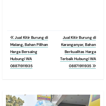
Post
Jual Kitir Burung di
Jual Kitir Burung di
navigation
Malang, Bahan Pilihan
Karanganyar, Bahan
Harga Bersaing
Berkualitas Harga
Hubungi WA
Terbaik Hubungi WA
08871911935
08871911935