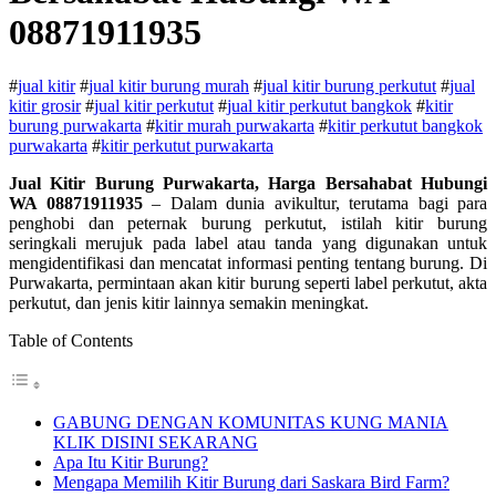
08871911935
#
jual kitir
#
jual kitir burung murah
#
jual kitir burung perkutut
#
jual
kitir grosir
#
jual kitir perkutut
#
jual kitir perkutut bangkok
#
kitir
burung purwakarta
#
kitir murah purwakarta
#
kitir perkutut bangkok
purwakarta
#
kitir perkutut purwakarta
Jual Kitir Burung Purwakarta, Harga Bersahabat Hubungi
WA 08871911935
– Dalam dunia avikultur, terutama bagi para
penghobi dan peternak burung perkutut, istilah kitir burung
seringkali merujuk pada label atau tanda yang digunakan untuk
mengidentifikasi dan mencatat informasi penting tentang burung. Di
Purwakarta, permintaan akan kitir burung seperti label perkutut, akta
perkutut, dan jenis kitir lainnya semakin meningkat.
Table of Contents
GABUNG DENGAN KOMUNITAS KUNG MANIA
KLIK DISINI SEKARANG
Apa Itu Kitir Burung?
Mengapa Memilih Kitir Burung dari Saskara Bird Farm?