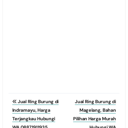
Post
Jual Ring Burung di
Jual Ring Burung di
navigation
Indramayu, Harga
Magelang, Bahan
Terjangkau Hubungi
Pilihan Harga Murah
WA 08871911935
Hubungi WA