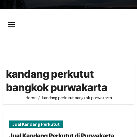
Skip
to
content
kandang perkutut
bangkok purwakarta
Home
kandang perkutut bangkok purwakarta
Jual Kandang Perkutut
Jual Kandang Perkutut di Purwakarta,