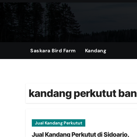
Skip
to
content
Saskara Bird Farm
Kandang
kandang perkutut ban
Jual Kandang Perkutut
Jual Kandang Perkutut di Sidoarjo,