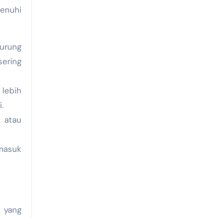
enuhi
burung
sering
lebih
.
 atau
masuk
 yang