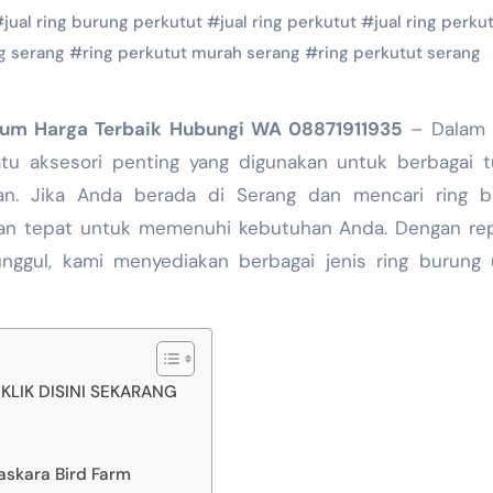
#
jual ring burung perkutut
#
jual ring perkutut
#
jual ring perku
g serang
#
ring perkutut murah serang
#
ring perkutut serang
mium Harga Terbaik Hubungi WA 08871911935
– Dalam 
atu aksesori penting yang digunakan untuk berbagai t
ngan. Jika Anda berada di Serang dan mencari ring b
han tepat untuk memenuhi kebutuhan Anda. Dengan rep
nggul, kami menyediakan berbagai jenis ring burung 
LIK DISINI SEKARANG
askara Bird Farm