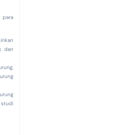
i para
inkan
ak dan
rung,
burung
urung
 studi