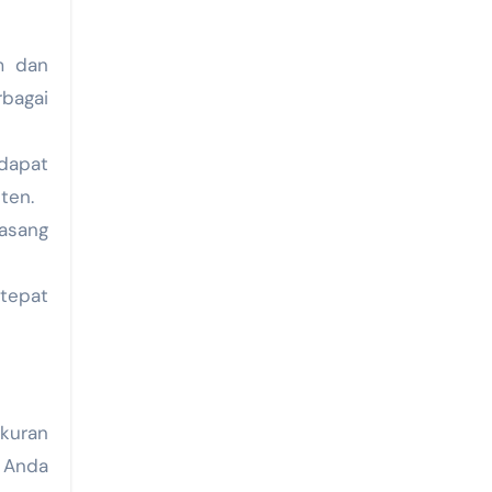
m dan
rbagai
dapat
ten.
asang
tepat
ukuran
 Anda