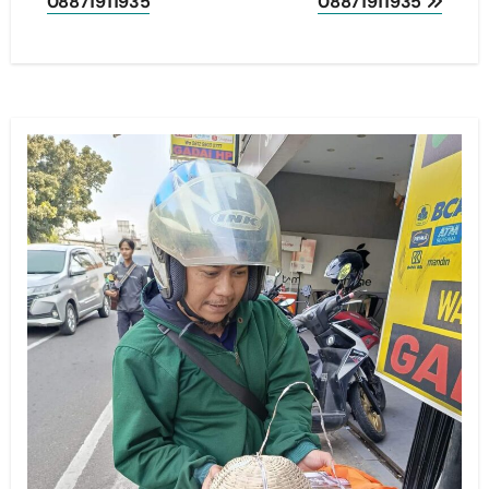
08871911935
08871911935